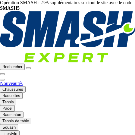
Opération SMASH : -5% supplémentaires sur tout le site avec le code
SMASH5
Rechercher
Nouveautés
Chaussures
Raquettes
Tennis
Padel
Badminton
Tennis de table
Squash
Lifestyle