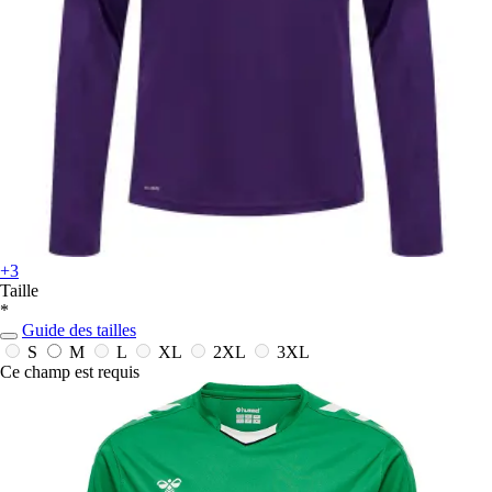
+3
Taille
*
Guide des tailles
S
M
L
XL
2XL
3XL
Ce champ est requis