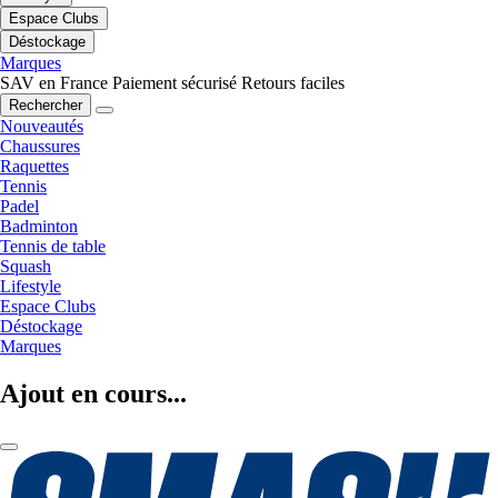
Espace Clubs
Déstockage
Marques
SAV en France
Paiement sécurisé
Retours faciles
Rechercher
Nouveautés
Chaussures
Raquettes
Tennis
Padel
Badminton
Tennis de table
Squash
Lifestyle
Espace Clubs
Déstockage
Marques
Ajout en cours...