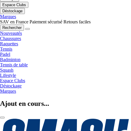
Espace Clubs
Déstockage
Marques
SAV en France
Paiement sécurisé
Retours faciles
Rechercher
Nouveautés
Chaussures
Raquettes
Tennis
Padel
Badminton
Tennis de table
Squash
Lifestyle
Espace Clubs
Déstockage
Marques
Ajout en cours...