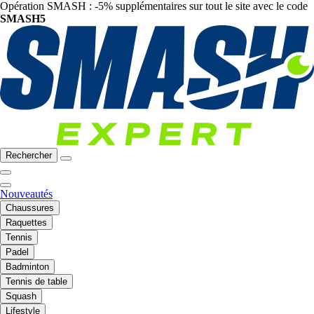
Opération SMASH : -5% supplémentaires sur tout le site avec le code
SMASH5
Rechercher
Nouveautés
Chaussures
Raquettes
Tennis
Padel
Badminton
Tennis de table
Squash
Lifestyle