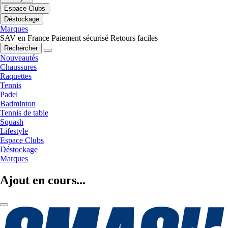
Espace Clubs
Déstockage
Marques
SAV en France
Paiement sécurisé
Retours faciles
Rechercher
Nouveautés
Chaussures
Raquettes
Tennis
Padel
Badminton
Tennis de table
Squash
Lifestyle
Espace Clubs
Déstockage
Marques
Ajout en cours...