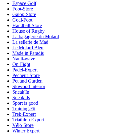
Espace Golf
Foot-Store
Galop-Store
Goal-Foot
Handball-Store
House of Rugby
La bagagerie du Motard
La sellerie de Maé
Le Motard Bleu
Made in Paradis
Nauti-wave
On-Fight
Padel-Expert
Pecheur-Store
Pet and Garden
Slowood Interior
Sneak'In
Sneakids
Sport is good
Training-Fit
Trek-Expert
Triathlon Expert
Vélo-Store
Winter Expert