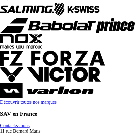
Découvrir toutes nos marques
SAV en France
Contactez-nous
11 rue Bernard Maris