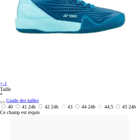
+-1
Taille
*
Guide des tailles
40
41
24h
42
24h
43
44
24h
44,5
45
24h
Ce champ est requis