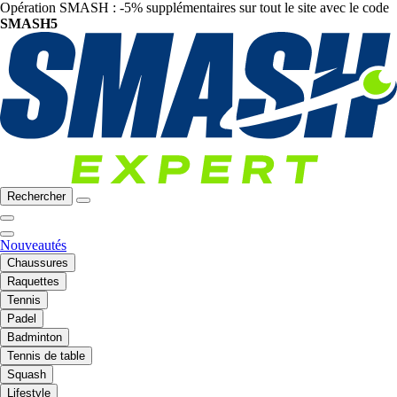
Opération SMASH : -5% supplémentaires sur tout le site avec le code
SMASH5
Rechercher
Nouveautés
Chaussures
Raquettes
Tennis
Padel
Badminton
Tennis de table
Squash
Lifestyle