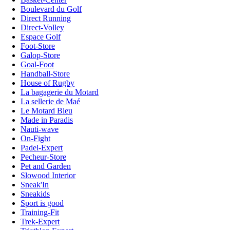
Boulevard du Golf
Direct Running
Direct-Volley
Espace Golf
Foot-Store
Galop-Store
Goal-Foot
Handball-Store
House of Rugby
La bagagerie du Motard
La sellerie de Maé
Le Motard Bleu
Made in Paradis
Nauti-wave
On-Fight
Padel-Expert
Pecheur-Store
Pet and Garden
Slowood Interior
Sneak'In
Sneakids
Sport is good
Training-Fit
Trek-Expert