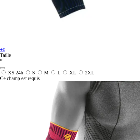
+0
Taille
*
XS
24h
S
M
L
XL
2XL
Ce champ est requis