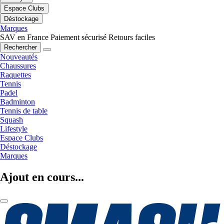
Espace Clubs
Déstockage
Marques
SAV en France
Paiement sécurisé
Retours faciles
Rechercher
Nouveautés
Chaussures
Raquettes
Tennis
Padel
Badminton
Tennis de table
Squash
Lifestyle
Espace Clubs
Déstockage
Marques
Ajout en cours...