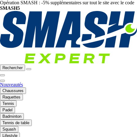
Opération SMASH : -5% supplémentaires sur tout le site avec le code
SMASH5
Rechercher
Nouveautés
Chaussures
Raquettes
Tennis
Padel
Badminton
Tennis de table
Squash
Lifestyle