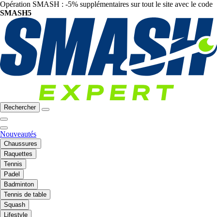
Opération SMASH : -5% supplémentaires sur tout le site avec le code
SMASH5
Rechercher
Nouveautés
Chaussures
Raquettes
Tennis
Padel
Badminton
Tennis de table
Squash
Lifestyle