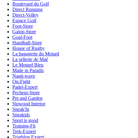
Boulevard du Golf
Direct Running
Direct-Volley
Espace Golf
Foot-Store
Galop-Store
Goal-Foot
Handball-Store
House of Rugby
La bagagerie du Motard
La sellerie de Maé
Le Motard Bleu
Made in Paradis
Nauti-wave
On-Fight
Padel-Expert
Pecheur-Store
Pet and Garden
Slowood Interior
Sneak'In
Sneakids
Sport is good
Training-Fit
Trek-Expert
Triathlon Expert