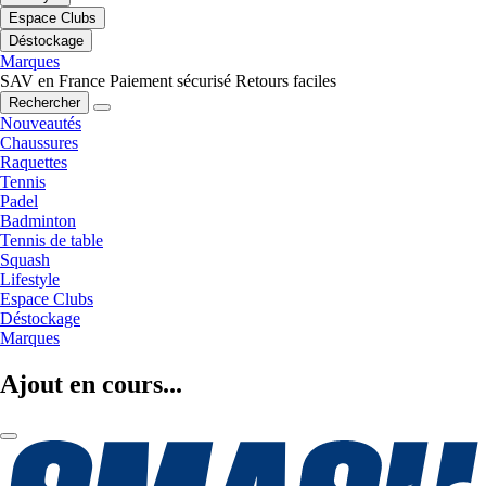
Espace Clubs
Déstockage
Marques
SAV en France
Paiement sécurisé
Retours faciles
Rechercher
Nouveautés
Chaussures
Raquettes
Tennis
Padel
Badminton
Tennis de table
Squash
Lifestyle
Espace Clubs
Déstockage
Marques
Ajout en cours...