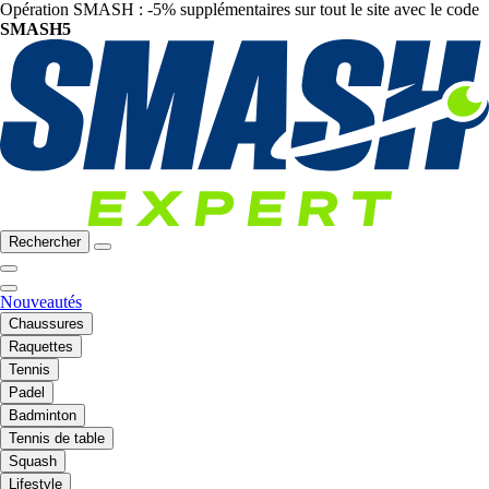
Opération SMASH : -5% supplémentaires sur tout le site avec le code
SMASH5
Rechercher
Nouveautés
Chaussures
Raquettes
Tennis
Padel
Badminton
Tennis de table
Squash
Lifestyle