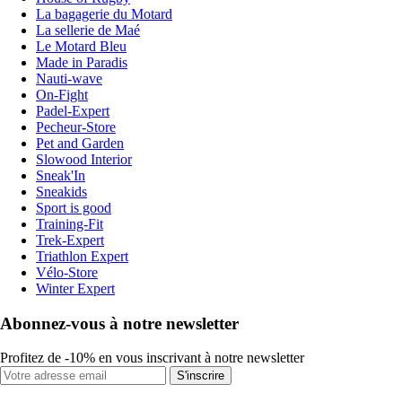
La bagagerie du Motard
La sellerie de Maé
Le Motard Bleu
Made in Paradis
Nauti-wave
On-Fight
Padel-Expert
Pecheur-Store
Pet and Garden
Slowood Interior
Sneak'In
Sneakids
Sport is good
Training-Fit
Trek-Expert
Triathlon Expert
Vélo-Store
Winter Expert
Abonnez-vous à notre newsletter
Profitez de -10% en vous inscrivant à notre newsletter
S'inscrire