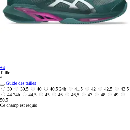
+4
Taille
*
Guide des tailles
39
39,5
40
40,5
24h
41,5
42
42,5
43,5
44
24h
44,5
45
46
46,5
47
48
49
50,5
Ce champ est requis