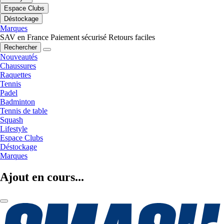
Espace Clubs
Déstockage
Marques
SAV en France
Paiement sécurisé
Retours faciles
Rechercher
Nouveautés
Chaussures
Raquettes
Tennis
Padel
Badminton
Tennis de table
Squash
Lifestyle
Espace Clubs
Déstockage
Marques
Ajout en cours...