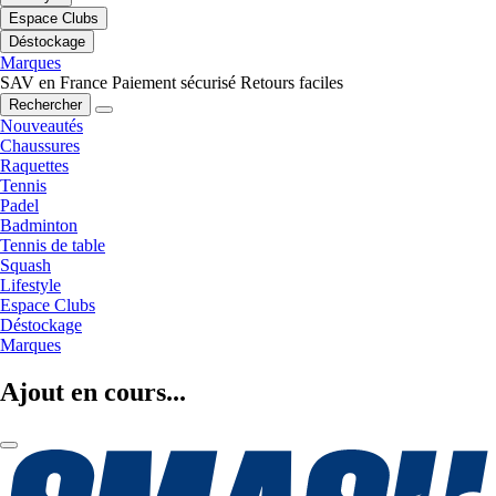
Espace Clubs
Déstockage
Marques
SAV en France
Paiement sécurisé
Retours faciles
Rechercher
Nouveautés
Chaussures
Raquettes
Tennis
Padel
Badminton
Tennis de table
Squash
Lifestyle
Espace Clubs
Déstockage
Marques
Ajout en cours...