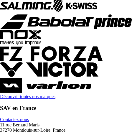
Découvrir toutes nos marques
SAV en France
Contactez-nous
11 rue Bernard Maris
37270 Montlouis-sur-Loire, France