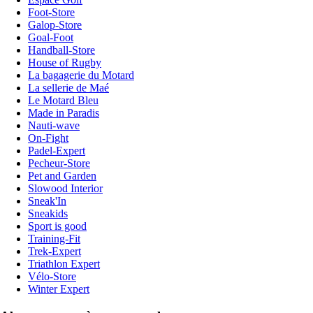
Foot-Store
Galop-Store
Goal-Foot
Handball-Store
House of Rugby
La bagagerie du Motard
La sellerie de Maé
Le Motard Bleu
Made in Paradis
Nauti-wave
On-Fight
Padel-Expert
Pecheur-Store
Pet and Garden
Slowood Interior
Sneak'In
Sneakids
Sport is good
Training-Fit
Trek-Expert
Triathlon Expert
Vélo-Store
Winter Expert