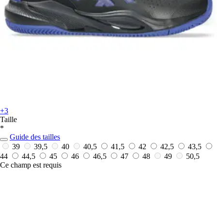
+3
Taille
*
Guide des tailles
39
39,5
40
40,5
41,5
42
42,5
43,5
44
44,5
45
46
46,5
47
48
49
50,5
Ce champ est requis