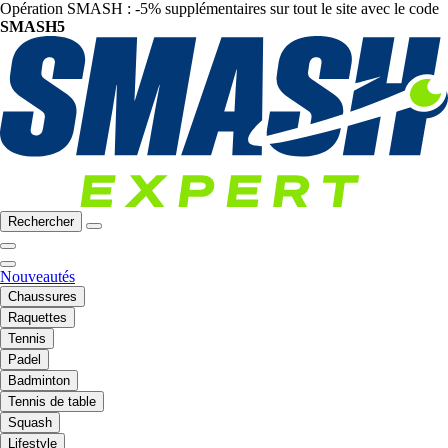
Opération SMASH : -5% supplémentaires sur tout le site avec le code
SMASH5
Rechercher
Nouveautés
Chaussures
Raquettes
Tennis
Padel
Badminton
Tennis de table
Squash
Lifestyle