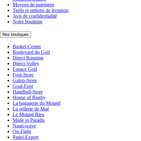
Moyens de paiement
Tarifs et options de livraison
Avis de confidentialité
Notre boutique
Nos boutiques
Basket-Center
Boulevard du Golf
Direct Running
Direct-Volley
Espace Golf
Foot-Store
Galop-Store
Goal-Foot
Handball-Store
House of Rugby
La bagagerie du Motard
La sellerie de Maé
Le Motard Bleu
Made in Paradis
Nauti-wave
On-Fight
Padel-Expert