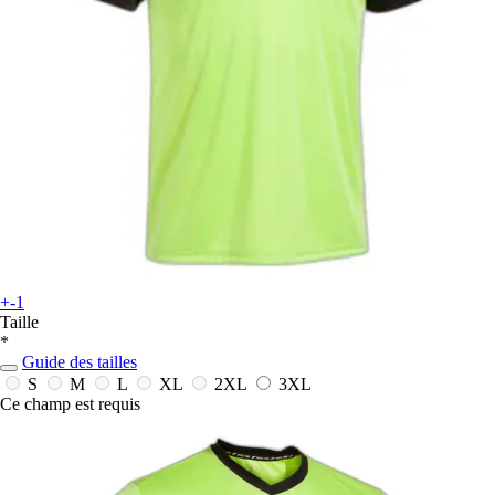
+-1
Taille
*
Guide des tailles
S
M
L
XL
2XL
3XL
Ce champ est requis