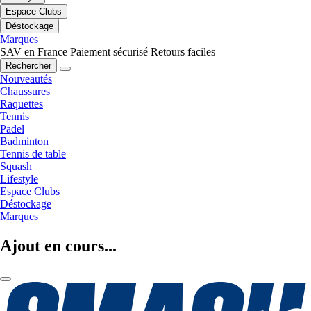
Espace Clubs
Déstockage
Marques
SAV en France
Paiement sécurisé
Retours faciles
Rechercher
Nouveautés
Chaussures
Raquettes
Tennis
Padel
Badminton
Tennis de table
Squash
Lifestyle
Espace Clubs
Déstockage
Marques
Ajout en cours...