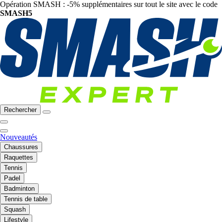
Opération SMASH : -5% supplémentaires sur tout le site avec le code
SMASH5
Rechercher
Nouveautés
Chaussures
Raquettes
Tennis
Padel
Badminton
Tennis de table
Squash
Lifestyle