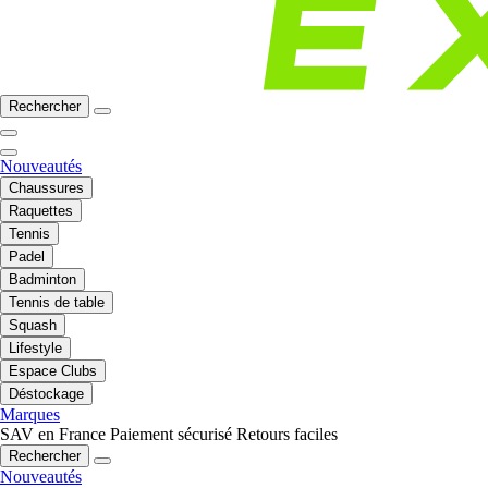
Rechercher
Nouveautés
Chaussures
Raquettes
Tennis
Padel
Badminton
Tennis de table
Squash
Lifestyle
Espace Clubs
Déstockage
Marques
SAV en France
Paiement sécurisé
Retours faciles
Rechercher
Nouveautés