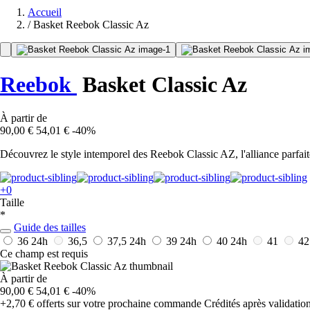
Accueil
/
Basket Reebok Classic Az
Reebok
Basket Classic Az
À partir de
90,00 €
54,01 €
-40%
Découvrez le style intemporel des Reebok Classic AZ, l'alliance parfait
+0
Taille
*
Guide des tailles
36
24h
36,5
37,5
24h
39
24h
40
24h
41
42
Ce champ est requis
À partir de
90,00 €
54,01 €
-40%
+2,70 €
offerts sur votre prochaine commande
Crédités après validati