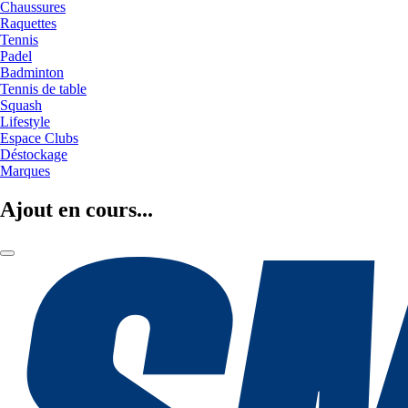
Chaussures
Raquettes
Tennis
Padel
Badminton
Tennis de table
Squash
Lifestyle
Espace Clubs
Déstockage
Marques
Ajout en cours...