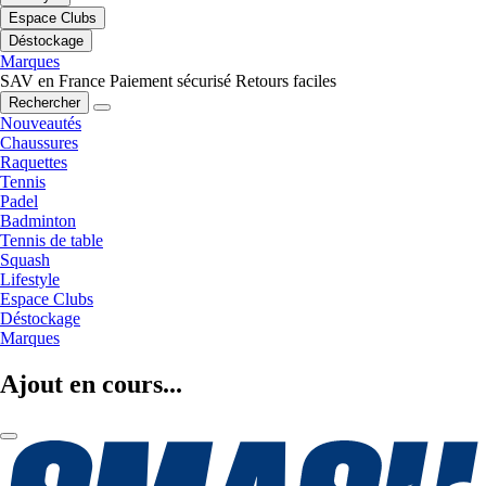
Espace Clubs
Déstockage
Marques
SAV en France
Paiement sécurisé
Retours faciles
Rechercher
Nouveautés
Chaussures
Raquettes
Tennis
Padel
Badminton
Tennis de table
Squash
Lifestyle
Espace Clubs
Déstockage
Marques
Ajout en cours...