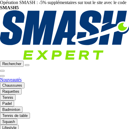
Opération SMASH : -5% supplémentaires sur tout le site avec le code
SMASH5
Rechercher
Nouveautés
Chaussures
Raquettes
Tennis
Padel
Badminton
Tennis de table
Squash
Lifestyle