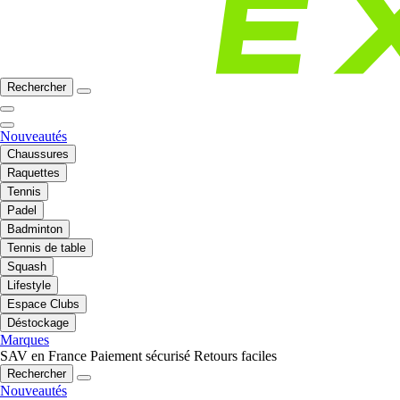
Rechercher
Nouveautés
Chaussures
Raquettes
Tennis
Padel
Badminton
Tennis de table
Squash
Lifestyle
Espace Clubs
Déstockage
Marques
SAV en France
Paiement sécurisé
Retours faciles
Rechercher
Nouveautés