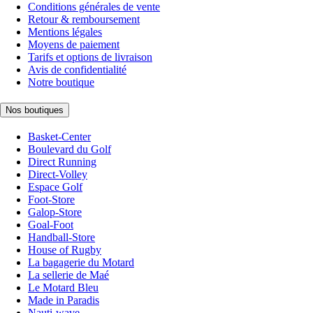
Conditions générales de vente
Retour & remboursement
Mentions légales
Moyens de paiement
Tarifs et options de livraison
Avis de confidentialité
Notre boutique
Nos boutiques
Basket-Center
Boulevard du Golf
Direct Running
Direct-Volley
Espace Golf
Foot-Store
Galop-Store
Goal-Foot
Handball-Store
House of Rugby
La bagagerie du Motard
La sellerie de Maé
Le Motard Bleu
Made in Paradis
Nauti-wave