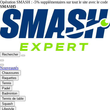
Opération SMASH : -5% supplémentaires sur tout le site avec le code
SMASH5
Rechercher
Nouveautés
Chaussures
Raquettes
Tennis
Padel
Badminton
Tennis de table
Squash
Lifestyle