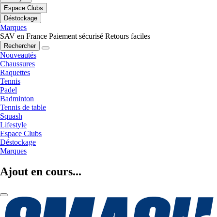
Espace Clubs
Déstockage
Marques
SAV en France
Paiement sécurisé
Retours faciles
Rechercher
Nouveautés
Chaussures
Raquettes
Tennis
Padel
Badminton
Tennis de table
Squash
Lifestyle
Espace Clubs
Déstockage
Marques
Ajout en cours...