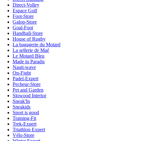
Direct-Volley
Espace Golf
Foot-Store
Galop-Store
Goal-Foot
Handball-Store
House of Rugby
La bagagerie du Motard
La sellerie de Maé
Le Motard Bleu
Made in Paradis
Nauti-wave
On-Fight
Padel-Expert
Pecheur-Store
Pet and Garden
Slowood Interior
Sneak'In
Sneakids
Sport is good
Training-Fit
Trek-Expert
Triathlon Expert
Vélo-Store
Winter Expert