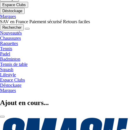
Espace Clubs
Déstockage
Marques
SAV en France
Paiement sécurisé
Retours faciles
Rechercher
Nouveautés
Chaussures
Raquettes
Tennis
Padel
Badminton
Tennis de table
Squash
Lifestyle
Espace Clubs
Déstockage
Marques
Ajout en cours...