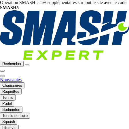
Opération SMASH : -5% supplémentaires sur tout le site avec le code
SMASH5
Rechercher
Nouveautés
Chaussures
Raquettes
Tennis
Padel
Badminton
Tennis de table
Squash
Lifestyle