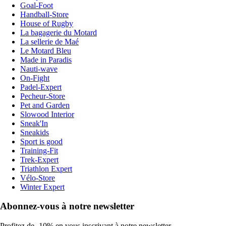
Goal-Foot
Handball-Store
House of Rugby
La bagagerie du Motard
La sellerie de Maé
Le Motard Bleu
Made in Paradis
Nauti-wave
On-Fight
Padel-Expert
Pecheur-Store
Pet and Garden
Slowood Interior
Sneak'In
Sneakids
Sport is good
Training-Fit
Trek-Expert
Triathlon Expert
Vélo-Store
Winter Expert
Abonnez-vous à notre newsletter
Profitez de -10% en vous inscrivant à notre newsletter