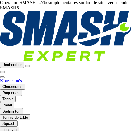
Opération SMASH : -5% supplémentaires sur tout le site avec le code
SMASH5
Rechercher
Nouveautés
Chaussures
Raquettes
Tennis
Padel
Badminton
Tennis de table
Squash
Lifestyle