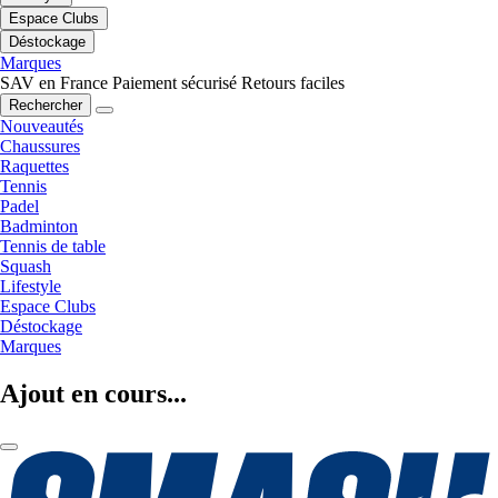
Espace Clubs
Déstockage
Marques
SAV en France
Paiement sécurisé
Retours faciles
Rechercher
Nouveautés
Chaussures
Raquettes
Tennis
Padel
Badminton
Tennis de table
Squash
Lifestyle
Espace Clubs
Déstockage
Marques
Ajout en cours...