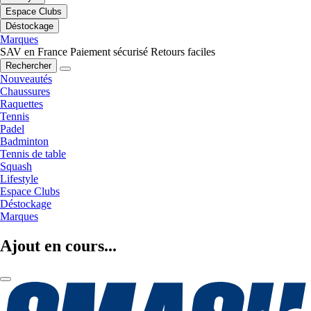
Espace Clubs
Déstockage
Marques
SAV en France
Paiement sécurisé
Retours faciles
Rechercher
Nouveautés
Chaussures
Raquettes
Tennis
Padel
Badminton
Tennis de table
Squash
Lifestyle
Espace Clubs
Déstockage
Marques
Ajout en cours...