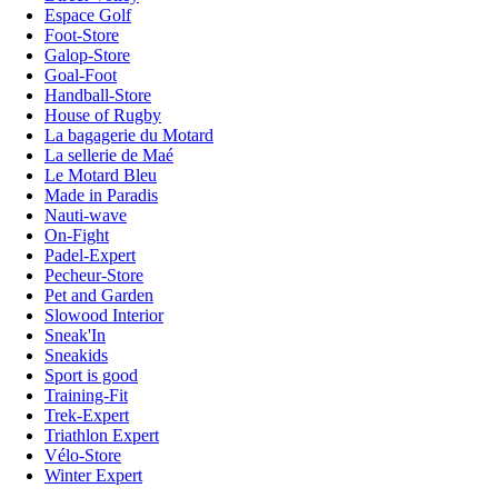
Espace Golf
Foot-Store
Galop-Store
Goal-Foot
Handball-Store
House of Rugby
La bagagerie du Motard
La sellerie de Maé
Le Motard Bleu
Made in Paradis
Nauti-wave
On-Fight
Padel-Expert
Pecheur-Store
Pet and Garden
Slowood Interior
Sneak'In
Sneakids
Sport is good
Training-Fit
Trek-Expert
Triathlon Expert
Vélo-Store
Winter Expert