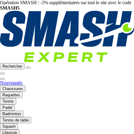
Opération SMASH : -5% supplémentaires sur tout le site avec le code
SMASH5
Rechercher
Nouveautés
Chaussures
Raquettes
Tennis
Padel
Badminton
Tennis de table
Squash
Lifestyle