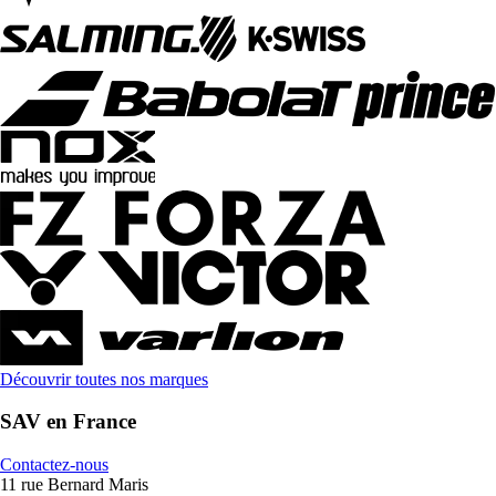
Découvrir toutes nos marques
SAV en France
Contactez-nous
11 rue Bernard Maris