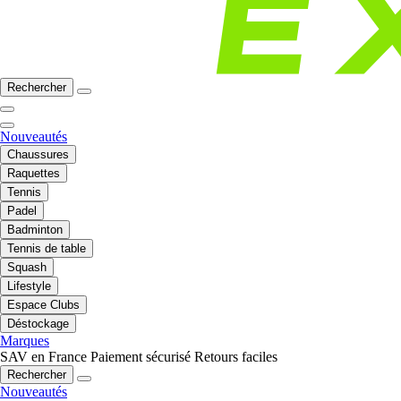
Rechercher
Nouveautés
Chaussures
Raquettes
Tennis
Padel
Badminton
Tennis de table
Squash
Lifestyle
Espace Clubs
Déstockage
Marques
SAV en France
Paiement sécurisé
Retours faciles
Rechercher
Nouveautés