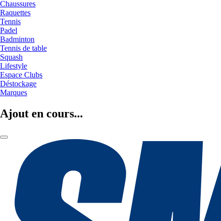
Chaussures
Raquettes
Tennis
Padel
Badminton
Tennis de table
Squash
Lifestyle
Espace Clubs
Déstockage
Marques
Ajout en cours...