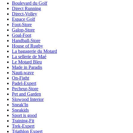
Boulevard du Golf
Direct Running
Direct-Volley
Espace Golf
Foot-Store
Galop-Store
Goal-Foot
Handball-Store
House of Rugby
La bagagerie du Motard
La sellerie de Maé
Le Motard Bleu
Made in Paradis
Nauti-wave
On-Fight
Padel-Expert
Pecheur-Store
Pet and Garden
Slowood Interior
Sneak'In
Sneakids
Sport is good
Training-Fit
Trek-Expert
Triathlon Expert