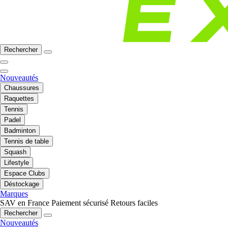
Rechercher
Nouveautés
Chaussures
Raquettes
Tennis
Padel
Badminton
Tennis de table
Squash
Lifestyle
Espace Clubs
Déstockage
Marques
SAV en France
Paiement sécurisé
Retours faciles
Rechercher
Nouveautés