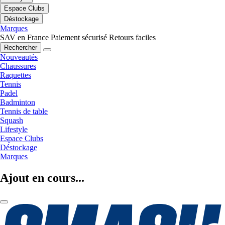
Espace Clubs
Déstockage
Marques
SAV en France
Paiement sécurisé
Retours faciles
Rechercher
Nouveautés
Chaussures
Raquettes
Tennis
Padel
Badminton
Tennis de table
Squash
Lifestyle
Espace Clubs
Déstockage
Marques
Ajout en cours...