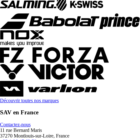
Découvrir toutes nos marques
SAV en France
Contactez-nous
11 rue Bernard Maris
37270 Montlouis-sur-Loire, France