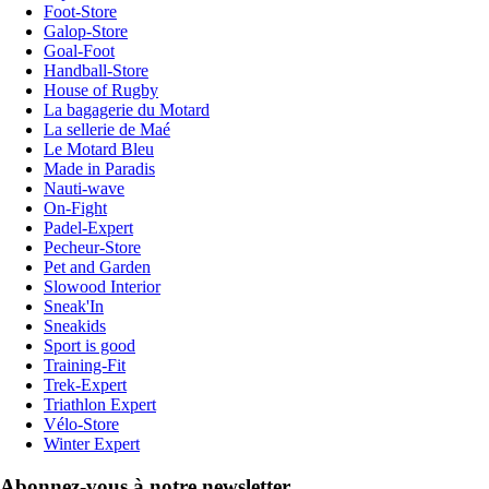
Foot-Store
Galop-Store
Goal-Foot
Handball-Store
House of Rugby
La bagagerie du Motard
La sellerie de Maé
Le Motard Bleu
Made in Paradis
Nauti-wave
On-Fight
Padel-Expert
Pecheur-Store
Pet and Garden
Slowood Interior
Sneak'In
Sneakids
Sport is good
Training-Fit
Trek-Expert
Triathlon Expert
Vélo-Store
Winter Expert
Abonnez-vous à notre newsletter