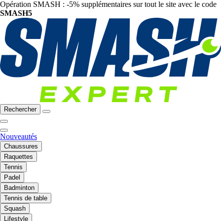
Opération SMASH : -5% supplémentaires sur tout le site avec le code
SMASH5
Rechercher
Nouveautés
Chaussures
Raquettes
Tennis
Padel
Badminton
Tennis de table
Squash
Lifestyle