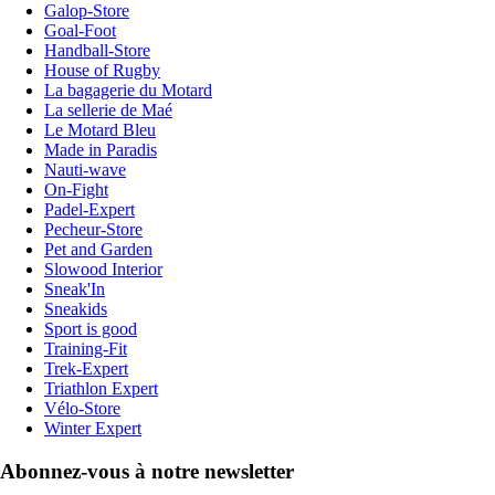
Galop-Store
Goal-Foot
Handball-Store
House of Rugby
La bagagerie du Motard
La sellerie de Maé
Le Motard Bleu
Made in Paradis
Nauti-wave
On-Fight
Padel-Expert
Pecheur-Store
Pet and Garden
Slowood Interior
Sneak'In
Sneakids
Sport is good
Training-Fit
Trek-Expert
Triathlon Expert
Vélo-Store
Winter Expert
Abonnez-vous à notre newsletter