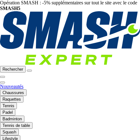
Opération SMASH : -5% supplémentaires sur tout le site avec le code
SMASH5
Rechercher
Nouveautés
Chaussures
Raquettes
Tennis
Padel
Badminton
Tennis de table
Squash
Lifestyle