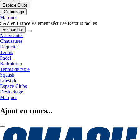
Espace Clubs
Déstockage
Marques
SAV en France
Paiement sécurisé
Retours faciles
Rechercher
Nouveautés
Chaussures
Raquettes
Tennis
Padel
Badminton
Tennis de table
Squash
Lifestyle
Espace Clubs
Déstockage
Marques
Ajout en cours...