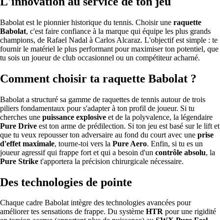
L'innovation au service de ton jeu
Babolat est le pionnier historique du tennis. Choisir une
raquette
Babolat
, c'est faire confiance à la marque qui équipe les plus grands
champions, de Rafael Nadal à Carlos Alcaraz. L'objectif est simple : te
fournir le matériel le plus performant pour maximiser ton potentiel, que
tu sois un joueur de club occasionnel ou un compétiteur acharné.
Comment choisir ta raquette Babolat ?
Babolat a structuré sa gamme de raquettes de tennis autour de trois
piliers fondamentaux pour s'adapter à ton profil de joueur. Si tu
cherches une
puissance explosive
et de la polyvalence, la légendaire
Pure Drive
est ton arme de prédilection. Si ton jeu est basé sur le lift et
que tu veux repousser ton adversaire au fond du court avec une
prise
d'effet maximale
, tourne-toi vers la
Pure Aero
. Enfin, si tu es un
joueur agressif qui frappe fort et qui a besoin d'un
contrôle absolu
, la
Pure Strike
t'apportera la précision chirurgicale nécessaire.
Des technologies de pointe
Chaque cadre Babolat intègre des technologies avancées pour
améliorer tes sensations de frappe. Du système
HTR
pour une rigidité