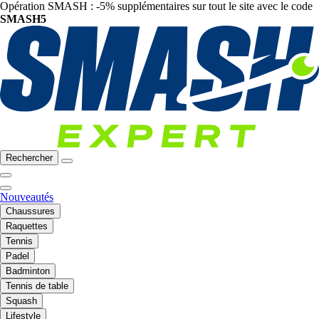
Opération SMASH : -5% supplémentaires sur tout le site avec le code
SMASH5
Rechercher
Nouveautés
Chaussures
Raquettes
Tennis
Padel
Badminton
Tennis de table
Squash
Lifestyle