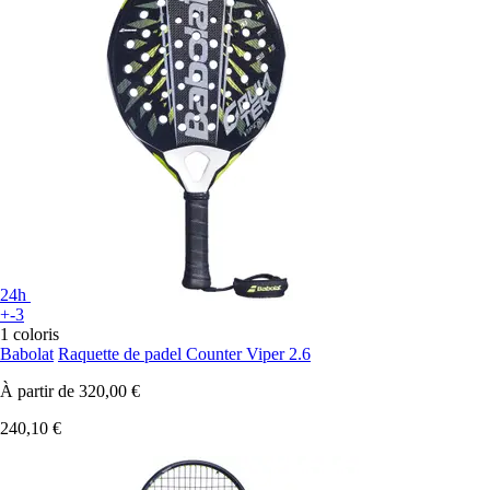
24h
+-3
1 coloris
Babolat
Raquette de padel Counter Viper 2.6
À partir de
320,00 €
240,10 €