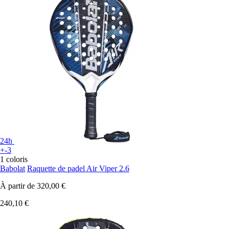
24h
+-3
1 coloris
Babolat
Raquette de padel Air Viper 2.6
À partir de
320,00 €
240,10 €