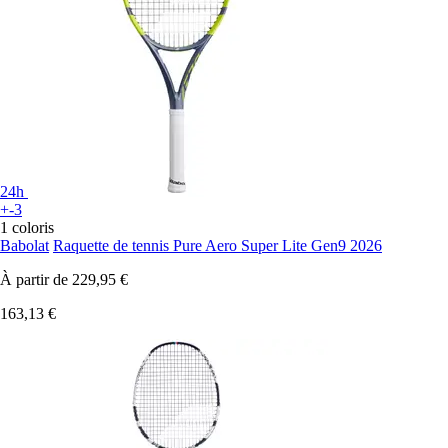
24h
+-3
1 coloris
Babolat
Raquette de tennis Pure Aero Super Lite Gen9 2026
À partir de
229,95 €
163,13 €