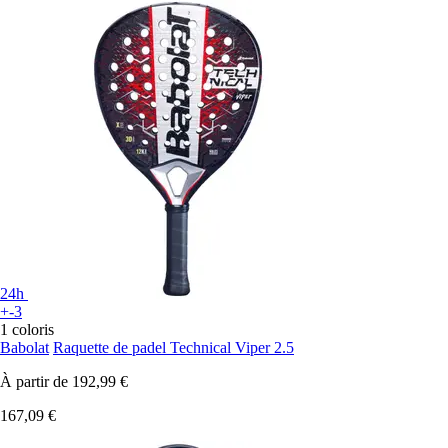
24h
+-3
1 coloris
Babolat
Raquette de padel Technical Viper 2.5
À partir de
192,99 €
167,09 €