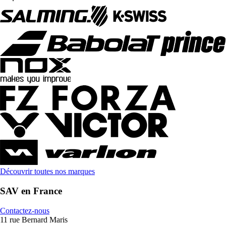
Découvrir toutes nos marques
SAV en France
Contactez-nous
11 rue Bernard Maris