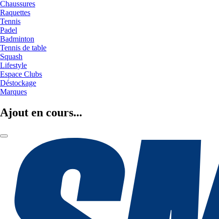
Chaussures
Raquettes
Tennis
Padel
Badminton
Tennis de table
Squash
Lifestyle
Espace Clubs
Déstockage
Marques
Ajout en cours...