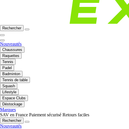
Rechercher
Nouveautés
Chaussures
Raquettes
Tennis
Padel
Badminton
Tennis de table
Squash
Lifestyle
Espace Clubs
Déstockage
Marques
SAV en France
Paiement sécurisé
Retours faciles
Rechercher
Nouveautés