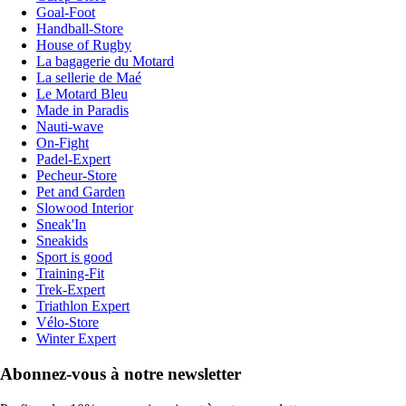
Goal-Foot
Handball-Store
House of Rugby
La bagagerie du Motard
La sellerie de Maé
Le Motard Bleu
Made in Paradis
Nauti-wave
On-Fight
Padel-Expert
Pecheur-Store
Pet and Garden
Slowood Interior
Sneak'In
Sneakids
Sport is good
Training-Fit
Trek-Expert
Triathlon Expert
Vélo-Store
Winter Expert
Abonnez-vous à notre newsletter