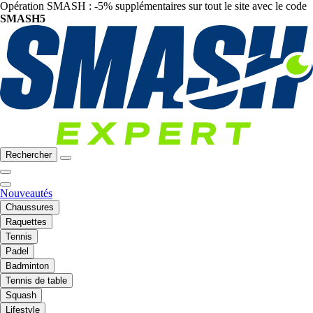
Opération SMASH : -5% supplémentaires sur tout le site avec le code
SMASH5
Rechercher
Nouveautés
Chaussures
Raquettes
Tennis
Padel
Badminton
Tennis de table
Squash
Lifestyle