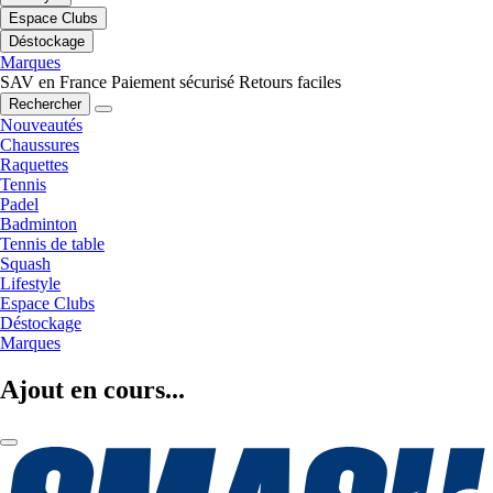
Espace Clubs
Déstockage
Marques
SAV en France
Paiement sécurisé
Retours faciles
Rechercher
Nouveautés
Chaussures
Raquettes
Tennis
Padel
Badminton
Tennis de table
Squash
Lifestyle
Espace Clubs
Déstockage
Marques
Ajout en cours...