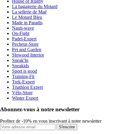
House of Rugby
La bagagerie du Motard
La sellerie de Maé
Le Motard Bleu
Made in Paradis
Nauti-wave
On-Fight
Padel-Expert
Pecheur-Store
Pet and Garden
Slowood Interior
Sneak'In
Sneakids
Sport is good
Training-Fit
Trek-Expert
Triathlon Expert
Vélo-Store
Winter Expert
Abonnez-vous à notre newsletter
Profitez de -10% en vous inscrivant à notre newsletter
S'inscrire