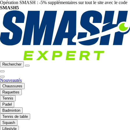
Opération SMASH : -5% supplémentaires sur tout le site avec le code
SMASH5
Rechercher
Nouveautés
Chaussures
Raquettes
Tennis
Padel
Badminton
Tennis de table
Squash
Lifestyle