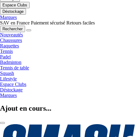
Espace Clubs
Déstockage
Marques
SAV en France
Paiement sécurisé
Retours faciles
Rechercher
Nouveautés
Chaussures
Raquettes
Tennis
Padel
Badminton
Tennis de table
Squash
Lifestyle
Espace Clubs
Déstockage
Marques
Ajout en cours...