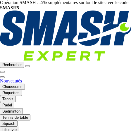
Opération SMASH : -5% supplémentaires sur tout le site avec le code
SMASH5
Rechercher
Nouveautés
Chaussures
Raquettes
Tennis
Padel
Badminton
Tennis de table
Squash
Lifestyle