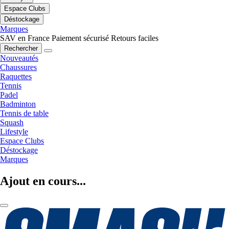
Espace Clubs
Déstockage
Marques
SAV en France
Paiement sécurisé
Retours faciles
Rechercher
Nouveautés
Chaussures
Raquettes
Tennis
Padel
Badminton
Tennis de table
Squash
Lifestyle
Espace Clubs
Déstockage
Marques
Ajout en cours...