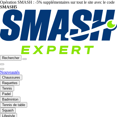
Opération SMASH : -5% supplémentaires sur tout le site avec le code
SMASH5
Rechercher
Nouveautés
Chaussures
Raquettes
Tennis
Padel
Badminton
Tennis de table
Squash
Lifestyle