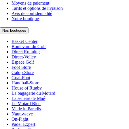
Moyens de paiement
Tarifs et options de livraison
Avis de confidentialité
Notre boutique
Nos boutiques
Basket-Center
Boulevard du Golf
Direct Running
Direct-Volley
Espace Golf
Foot-Store
Galop-Store
Goal-Foot
Handball-Store
House of Rugby
La bagagerie du Motard
La sellerie de Maé
Le Motard Bleu
Made in Paradis
Nauti-wave
On-Fight
Padel-Expert