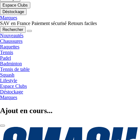
Espace Clubs
Déstockage
Marques
SAV en France
Paiement sécurisé
Retours faciles
Rechercher
Nouveautés
Chaussures
Raquettes
Tennis
Padel
Badminton
Tennis de table
Squash
Lifestyle
Espace Clubs
Déstockage
Marques
Ajout en cours...