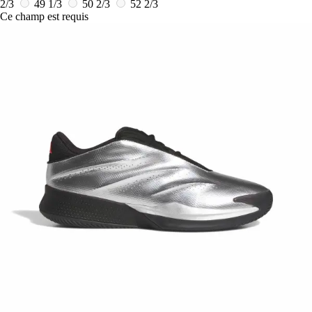
2/3
49 1/3
50 2/3
52 2/3
Ce champ est requis