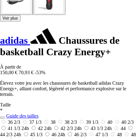
Voir plus
adidas
Chaussures de
basketball Crazy Energy+
À partir de
150,00 €
70,93 €
-53%
Élevez votre jeu avec les chaussures de basketball adidas Crazy
Energy+, alliant confort, légèreté et performance explosive sur le
terrain.
Taille
*
Guide des tailles
36 2/3
37 1/3
38
38 2/3
39 1/3
40
40 2/3
41 1/3
24h
42
24h
42 2/3
24h
43 1/3
24h
44
44 2/3
24h
45 1/3
46
24h
46 2/3
47 1/3
48
48