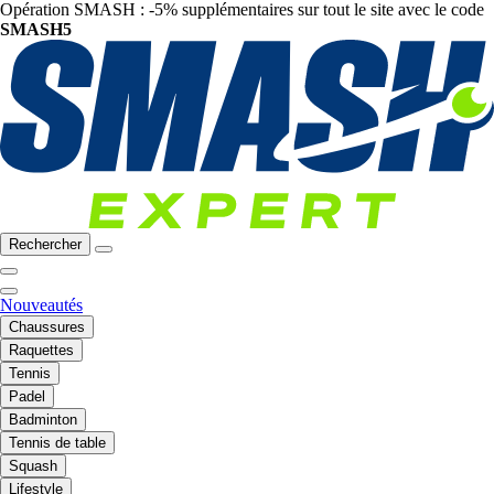
Opération SMASH : -5% supplémentaires sur tout le site avec le code
SMASH5
Rechercher
Nouveautés
Chaussures
Raquettes
Tennis
Padel
Badminton
Tennis de table
Squash
Lifestyle