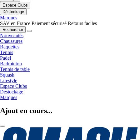
Espace Clubs
Déstockage
Marques
SAV en France
Paiement sécurisé
Retours faciles
Rechercher
Nouveautés
Chaussures
Raquettes
Tennis
Padel
Badminton
Tennis de table
Squash
Lifestyle
Espace Clubs
Déstockage
Marques
Ajout en cours...