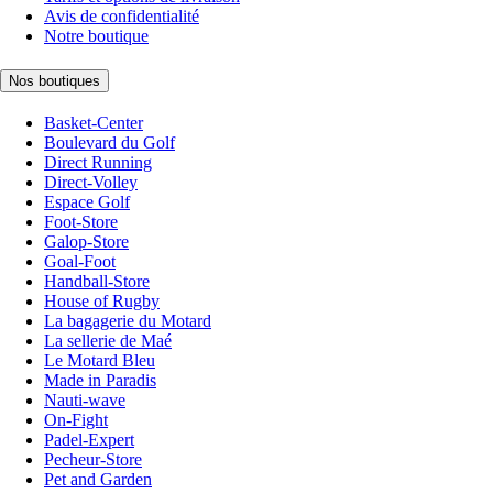
Avis de confidentialité
Notre boutique
Nos boutiques
Basket-Center
Boulevard du Golf
Direct Running
Direct-Volley
Espace Golf
Foot-Store
Galop-Store
Goal-Foot
Handball-Store
House of Rugby
La bagagerie du Motard
La sellerie de Maé
Le Motard Bleu
Made in Paradis
Nauti-wave
On-Fight
Padel-Expert
Pecheur-Store
Pet and Garden