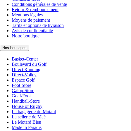
Conditions générales de vente
Retour & remboursement
Mentions légales
Moyens de paiement
Tarifs et options de livraison
Avis de confidentialité
Notre boutique
Nos boutiques
Basket-Center
Boulevard du Golf
Direct Running
Direct-Volley
Espace Golf
Foot-Store
Galop-Store
Goal-Foot
Handball-Store
House of Rugby
La bagagerie du Motard
La sellerie de Maé
Le Motard Bleu
Made in Paradis