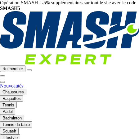
Opération SMASH : -5% supplémentaires sur tout le site avec le code
SMASH5
Rechercher
Nouveautés
Chaussures
Raquettes
Tennis
Padel
Badminton
Tennis de table
Squash
Lifestyle