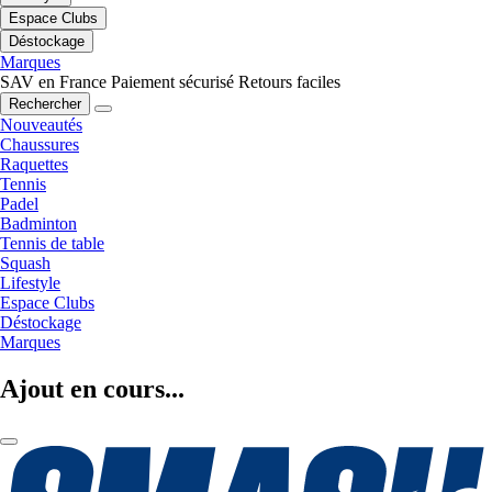
Espace Clubs
Déstockage
Marques
SAV en France
Paiement sécurisé
Retours faciles
Rechercher
Nouveautés
Chaussures
Raquettes
Tennis
Padel
Badminton
Tennis de table
Squash
Lifestyle
Espace Clubs
Déstockage
Marques
Ajout en cours...