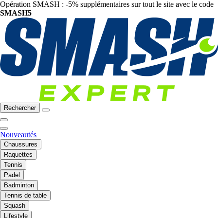
Opération SMASH : -5% supplémentaires sur tout le site avec le code
SMASH5
Rechercher
Nouveautés
Chaussures
Raquettes
Tennis
Padel
Badminton
Tennis de table
Squash
Lifestyle