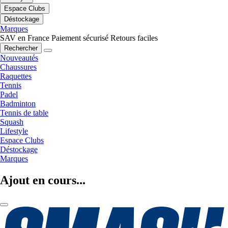
Espace Clubs
Déstockage
Marques
SAV en France
Paiement sécurisé
Retours faciles
Rechercher
Nouveautés
Chaussures
Raquettes
Tennis
Padel
Badminton
Tennis de table
Squash
Lifestyle
Espace Clubs
Déstockage
Marques
Ajout en cours...