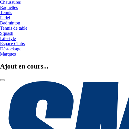
Chaussures
Raquettes
Tennis
Padel
Badminton
Tennis de table
Squash
Lifestyle
Espace Clubs
Déstockage
Marques
Ajout en cours...