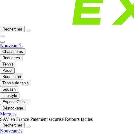
Rechercher
Nouveautés
Chaussures
Raquettes
Tennis
Padel
Badminton
Tennis de table
Squash
Lifestyle
Espace Clubs
Déstockage
Marques
SAV en France
Paiement sécurisé
Retours faciles
Rechercher
Nouveautés