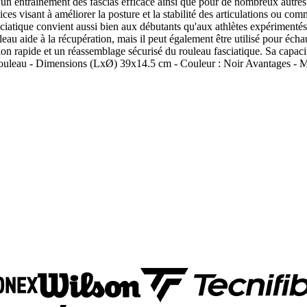
un entraînement des fascias efficace ainsi que pour de nombreux autres 
es visant à améliorer la posture et la stabilité des articulations ou com
sciatique convient aussi bien aux débutants qu'aux athlètes expérimentés
uleau aide à la récupération, mais il peut également être utilisé pour échau
n rapide et un réassemblage sécurisé du rouleau fasciatique. Sa capacit
rouleau - Dimensions (LxØ) 39x14.5 cm - Couleur : Noir Avantages - Ma