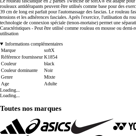
Le rouleau fasciatique en 2 parties Twincise de softX® est adapté pour 
rouleaux antidérapants peuvent être utilisés comme base pour des exercic
39 cm de long est parfait pour l'automassage des fascias. Le rouleau fa
tensions et les adhérences fasciales. Après l'exercice, l'utilisation du ro
technologie de connexion spéciale (tenon-mortaise) permet une séparatio
Caractéristiques - Peut être utilisé comme rouleau en mousse ou demi-
utilisation
Informations complémentaires
Marque
softX
Référence fournisseur
K1854
Couleur
black
Couleur dominante
Noir
Genre
Mixte
Age
Adulte
Loading...
Loading...
Toutes nos marques