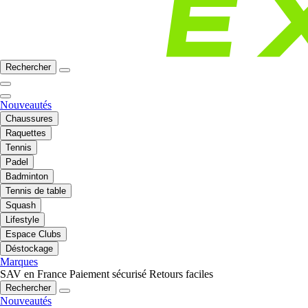
Rechercher
Nouveautés
Chaussures
Raquettes
Tennis
Padel
Badminton
Tennis de table
Squash
Lifestyle
Espace Clubs
Déstockage
Marques
SAV en France
Paiement sécurisé
Retours faciles
Rechercher
Nouveautés