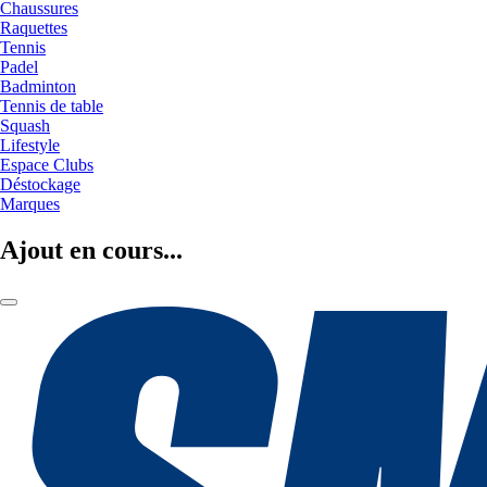
Chaussures
Raquettes
Tennis
Padel
Badminton
Tennis de table
Squash
Lifestyle
Espace Clubs
Déstockage
Marques
Ajout en cours...