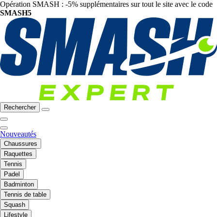
Opération SMASH : -5% supplémentaires sur tout le site avec le code
SMASH5
Rechercher
Nouveautés
Chaussures
Raquettes
Tennis
Padel
Badminton
Tennis de table
Squash
Lifestyle