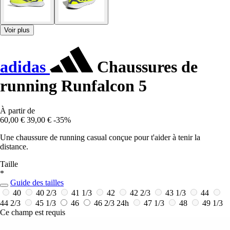
Voir plus
adidas
Chaussures de
running Runfalcon 5
À partir de
60,00 €
39,00 €
-35%
Une chaussure de running casual conçue pour t'aider à tenir la
distance.
Taille
*
Guide des tailles
40
40 2/3
41 1/3
42
42 2/3
43 1/3
44
44 2/3
45 1/3
46
46 2/3
24h
47 1/3
48
49 1/3
Ce champ est requis