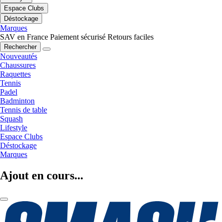
Espace Clubs
Déstockage
Marques
SAV en France
Paiement sécurisé
Retours faciles
Rechercher
Nouveautés
Chaussures
Raquettes
Tennis
Padel
Badminton
Tennis de table
Squash
Lifestyle
Espace Clubs
Déstockage
Marques
Ajout en cours...