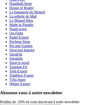
Handball-Store
House of Rugby
La bagagerie du Motard
La sellerie de Maé
Le Motard Bleu
Made in Paradis
Nauti-wave
On-Fight
Padel-Expert
Pecheur-Store
Pet and Garden
Slowood Interior
Sneak'In
Sneakids
Sport is good
Training-Fit
Trek-Expert
Triathlon Expert
Vélo-Store
Winter Expert
Abonnez-vous à notre newsletter
Profitez de -10% en vous inscrivant à notre newsletter