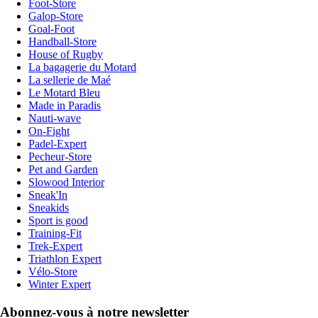
Foot-Store
Galop-Store
Goal-Foot
Handball-Store
House of Rugby
La bagagerie du Motard
La sellerie de Maé
Le Motard Bleu
Made in Paradis
Nauti-wave
On-Fight
Padel-Expert
Pecheur-Store
Pet and Garden
Slowood Interior
Sneak'In
Sneakids
Sport is good
Training-Fit
Trek-Expert
Triathlon Expert
Vélo-Store
Winter Expert
Abonnez-vous à notre newsletter