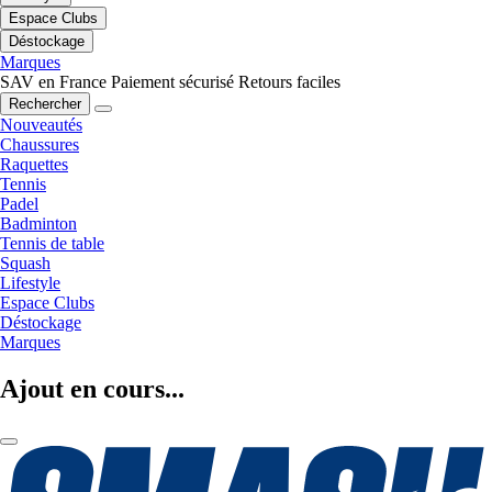
Espace Clubs
Déstockage
Marques
SAV en France
Paiement sécurisé
Retours faciles
Rechercher
Nouveautés
Chaussures
Raquettes
Tennis
Padel
Badminton
Tennis de table
Squash
Lifestyle
Espace Clubs
Déstockage
Marques
Ajout en cours...