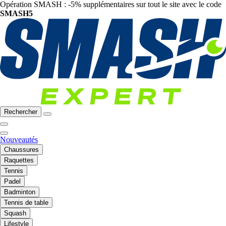
Opération SMASH : -5% supplémentaires sur tout le site avec le code
SMASH5
Rechercher
Nouveautés
Chaussures
Raquettes
Tennis
Padel
Badminton
Tennis de table
Squash
Lifestyle