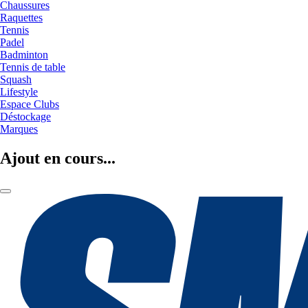
Chaussures
Raquettes
Tennis
Padel
Badminton
Tennis de table
Squash
Lifestyle
Espace Clubs
Déstockage
Marques
Ajout en cours...