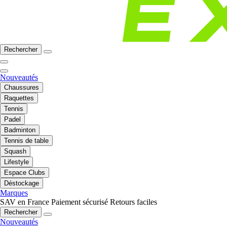
Rechercher
Nouveautés
Chaussures
Raquettes
Tennis
Padel
Badminton
Tennis de table
Squash
Lifestyle
Espace Clubs
Déstockage
Marques
SAV en France
Paiement sécurisé
Retours faciles
Rechercher
Nouveautés