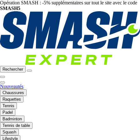
Opération SMASH : -5% supplémentaires sur tout le site avec le code
SMASH5
Rechercher
Nouveautés
Chaussures
Raquettes
Tennis
Padel
Badminton
Tennis de table
Squash
Lifestyle