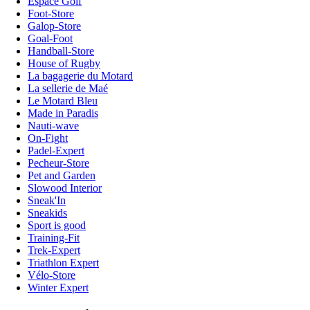
Espace Golf
Foot-Store
Galop-Store
Goal-Foot
Handball-Store
House of Rugby
La bagagerie du Motard
La sellerie de Maé
Le Motard Bleu
Made in Paradis
Nauti-wave
On-Fight
Padel-Expert
Pecheur-Store
Pet and Garden
Slowood Interior
Sneak'In
Sneakids
Sport is good
Training-Fit
Trek-Expert
Triathlon Expert
Vélo-Store
Winter Expert