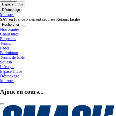
Espace Clubs
Déstockage
Marques
SAV en France
Paiement sécurisé
Retours faciles
Rechercher
Nouveautés
Chaussures
Raquettes
Tennis
Padel
Badminton
Tennis de table
Squash
Lifestyle
Espace Clubs
Déstockage
Marques
Ajout en cours...