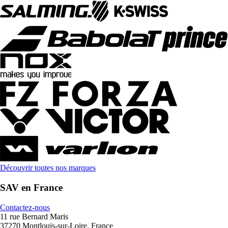
Découvrir toutes nos marques
SAV en France
Contactez-nous
11 rue Bernard Maris
37270 Montlouis-sur-Loire, France