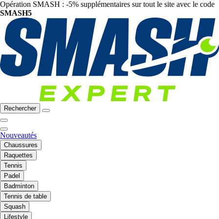
Opération SMASH : -5% supplémentaires sur tout le site avec le code
SMASH5
Rechercher
Nouveautés
Chaussures
Raquettes
Tennis
Padel
Badminton
Tennis de table
Squash
Lifestyle