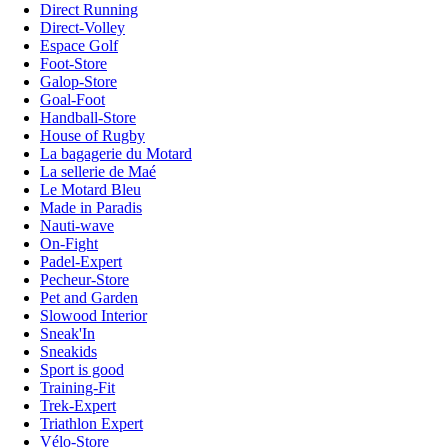
Direct Running
Direct-Volley
Espace Golf
Foot-Store
Galop-Store
Goal-Foot
Handball-Store
House of Rugby
La bagagerie du Motard
La sellerie de Maé
Le Motard Bleu
Made in Paradis
Nauti-wave
On-Fight
Padel-Expert
Pecheur-Store
Pet and Garden
Slowood Interior
Sneak'In
Sneakids
Sport is good
Training-Fit
Trek-Expert
Triathlon Expert
Vélo-Store