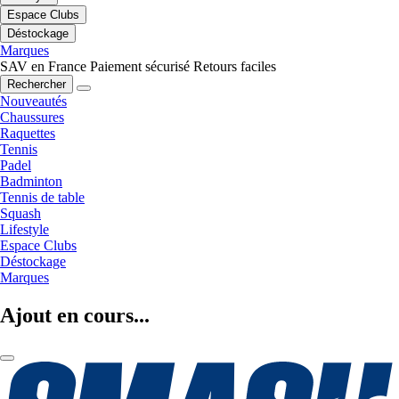
Espace Clubs
Déstockage
Marques
SAV en France
Paiement sécurisé
Retours faciles
Rechercher
Nouveautés
Chaussures
Raquettes
Tennis
Padel
Badminton
Tennis de table
Squash
Lifestyle
Espace Clubs
Déstockage
Marques
Ajout en cours...