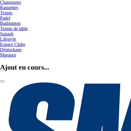
Chaussures
Raquettes
Tennis
Padel
Badminton
Tennis de table
Squash
Lifestyle
Espace Clubs
Déstockage
Marques
Ajout en cours...