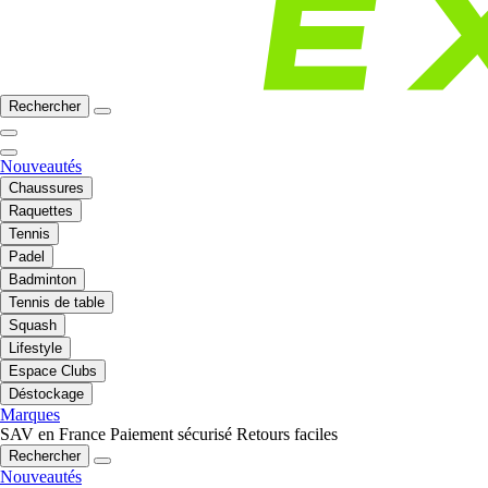
Rechercher
Nouveautés
Chaussures
Raquettes
Tennis
Padel
Badminton
Tennis de table
Squash
Lifestyle
Espace Clubs
Déstockage
Marques
SAV en France
Paiement sécurisé
Retours faciles
Rechercher
Nouveautés