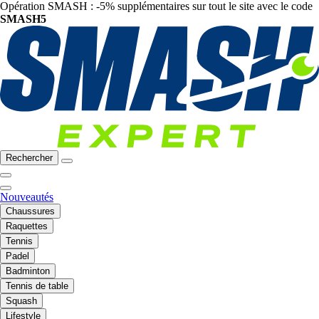
Opération SMASH : -5% supplémentaires sur tout le site avec le code
SMASH5
Rechercher
Nouveautés
Chaussures
Raquettes
Tennis
Padel
Badminton
Tennis de table
Squash
Lifestyle