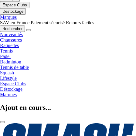
Espace Clubs
Déstockage
Marques
SAV en France
Paiement sécurisé
Retours faciles
Rechercher
Nouveautés
Chaussures
Raquettes
Tennis
Padel
Badminton
Tennis de table
Squash
Lifestyle
Espace Clubs
Déstockage
Marques
Ajout en cours...