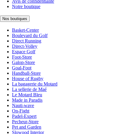
Avis de confidentialité
Notre boutique
Nos boutiques
Basket-Center
Boulevard du Golf
Direct Running
Direct-Volley
Espace Golf
Foot-Store
Galop-Store
Goal-Foot
Handball-Store
House of Rugby
La bagagerie du Motard
La sellerie de Maé
Le Motard Bleu
Made in Paradis
Nauti-wave
On-Fight
Padel-Expert
Pecheur-Store
Pet and Garden
Slowood Interior