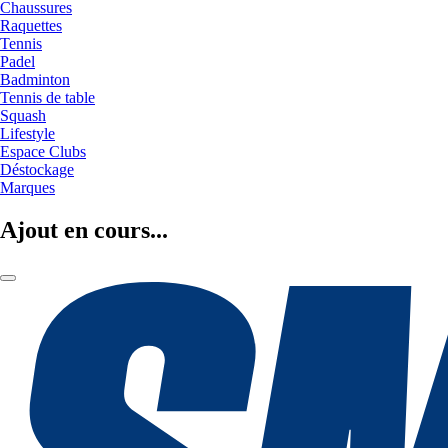
Chaussures
Raquettes
Tennis
Padel
Badminton
Tennis de table
Squash
Lifestyle
Espace Clubs
Déstockage
Marques
Ajout en cours...