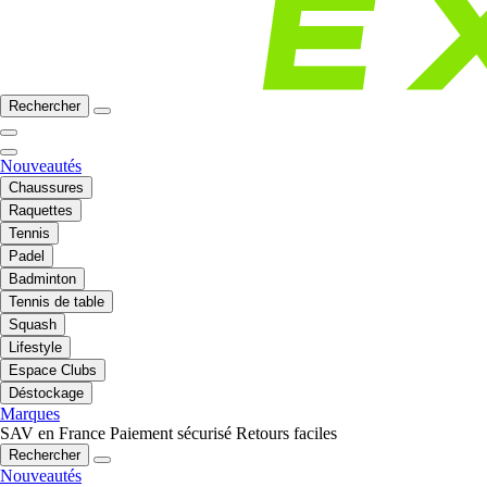
Rechercher
Nouveautés
Chaussures
Raquettes
Tennis
Padel
Badminton
Tennis de table
Squash
Lifestyle
Espace Clubs
Déstockage
Marques
SAV en France
Paiement sécurisé
Retours faciles
Rechercher
Nouveautés