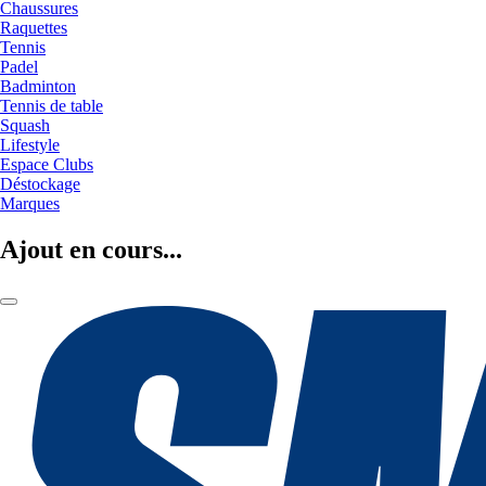
Chaussures
Raquettes
Tennis
Padel
Badminton
Tennis de table
Squash
Lifestyle
Espace Clubs
Déstockage
Marques
Ajout en cours...