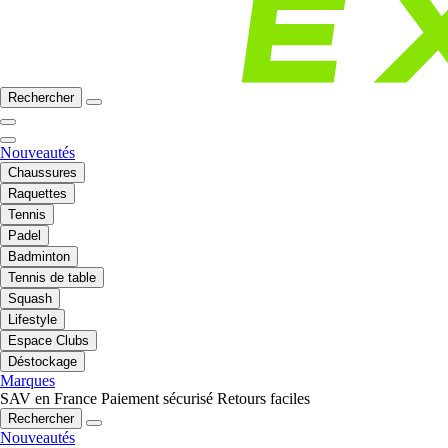
Rechercher
Nouveautés
Chaussures
Raquettes
Tennis
Padel
Badminton
Tennis de table
Squash
Lifestyle
Espace Clubs
Déstockage
Marques
SAV en France
Paiement sécurisé
Retours faciles
Rechercher
Nouveautés