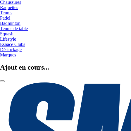
Chaussures
Raquettes
Tennis
Padel
Badminton
Tennis de table
Squash
Lifestyle
Espace Clubs
Déstockage
Marques
Ajout en cours...