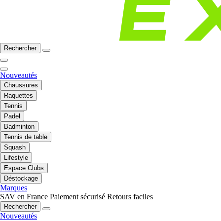
Rechercher
Nouveautés
Chaussures
Raquettes
Tennis
Padel
Badminton
Tennis de table
Squash
Lifestyle
Espace Clubs
Déstockage
Marques
SAV en France
Paiement sécurisé
Retours faciles
Rechercher
Nouveautés