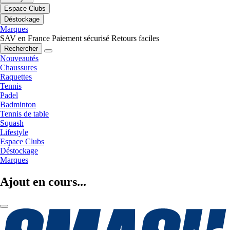
Espace Clubs
Déstockage
Marques
SAV en France
Paiement sécurisé
Retours faciles
Rechercher
Nouveautés
Chaussures
Raquettes
Tennis
Padel
Badminton
Tennis de table
Squash
Lifestyle
Espace Clubs
Déstockage
Marques
Ajout en cours...