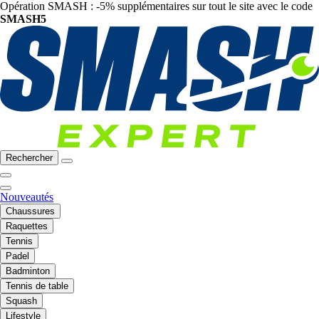
Opération SMASH : -5% supplémentaires sur tout le site avec le code
SMASH5
Rechercher
Nouveautés
Chaussures
Raquettes
Tennis
Padel
Badminton
Tennis de table
Squash
Lifestyle