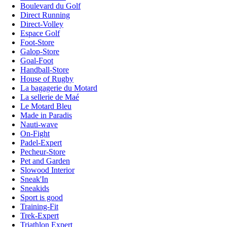
Boulevard du Golf
Direct Running
Direct-Volley
Espace Golf
Foot-Store
Galop-Store
Goal-Foot
Handball-Store
House of Rugby
La bagagerie du Motard
La sellerie de Maé
Le Motard Bleu
Made in Paradis
Nauti-wave
On-Fight
Padel-Expert
Pecheur-Store
Pet and Garden
Slowood Interior
Sneak'In
Sneakids
Sport is good
Training-Fit
Trek-Expert
Triathlon Expert