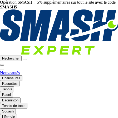
Opération SMASH : -5% supplémentaires sur tout le site avec le code
SMASH5
Rechercher
Nouveautés
Chaussures
Raquettes
Tennis
Padel
Badminton
Tennis de table
Squash
Lifestyle