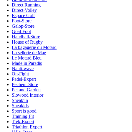
Direct Running
Direct-Volley
Espace Golf
Foot-Store
Galop-Store
Goal-Foot
Handball-Store
House of Rugby
La bagagerie du Motard
La sellerie de Maé
Le Motard Bleu
Made in Paradis
Nauti-wave
On-Fight
Padel-Expert
Pecheur-Store
Pet and Garden
Slowood Interior
Sneak'In
Sneakids
Sport is good
Training-Fit
Trek-Expert
Triathlon Expert