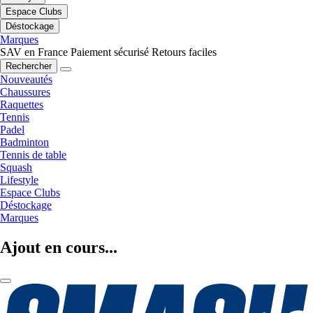
Espace Clubs
Déstockage
Marques
SAV en France
Paiement sécurisé
Retours faciles
Rechercher
Nouveautés
Chaussures
Raquettes
Tennis
Padel
Badminton
Tennis de table
Squash
Lifestyle
Espace Clubs
Déstockage
Marques
Ajout en cours...