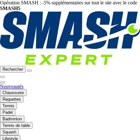
Opération SMASH : -5% supplémentaires sur tout le site avec le code
SMASH5
Rechercher
Nouveautés
Chaussures
Raquettes
Tennis
Padel
Badminton
Tennis de table
Squash
Lifestyle