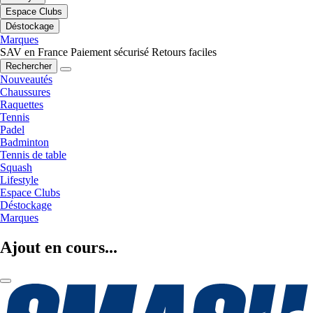
Espace Clubs
Déstockage
Marques
SAV en France
Paiement sécurisé
Retours faciles
Rechercher
Nouveautés
Chaussures
Raquettes
Tennis
Padel
Badminton
Tennis de table
Squash
Lifestyle
Espace Clubs
Déstockage
Marques
Ajout en cours...