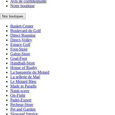
Avis de confidentialité
Notre boutique
Nos boutiques
Basket-Center
Boulevard du Golf
Direct Running
Direct-Volley
Espace Golf
Foot-Store
Galop-Store
Goal-Foot
Handball-Store
House of Rugby
La bagagerie du Motard
La sellerie de Maé
Le Motard Bleu
Made in Paradis
Nauti-wave
On-Fight
Padel-Expert
Pecheur-Store
Pet and Garden
Slowood Interior