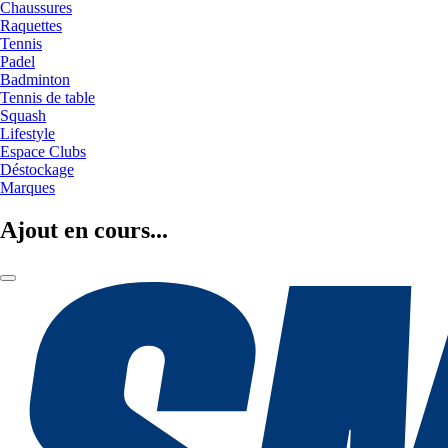
Chaussures
Raquettes
Tennis
Padel
Badminton
Tennis de table
Squash
Lifestyle
Espace Clubs
Déstockage
Marques
Ajout en cours...