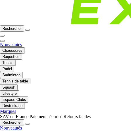
Rechercher
Nouveautés
Chaussures
Raquettes
Tennis
Padel
Badminton
Tennis de table
Squash
Lifestyle
Espace Clubs
Déstockage
Marques
SAV en France
Paiement sécurisé
Retours faciles
Rechercher
Nouveautés