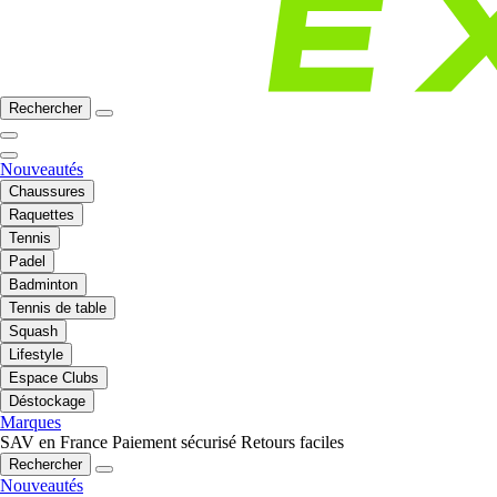
Rechercher
Nouveautés
Chaussures
Raquettes
Tennis
Padel
Badminton
Tennis de table
Squash
Lifestyle
Espace Clubs
Déstockage
Marques
SAV en France
Paiement sécurisé
Retours faciles
Rechercher
Nouveautés