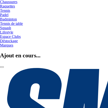
Chaussures
Raquettes
Tennis
Padel
Badminton
Tennis de table
Squash
Lifestyle
Espace Clubs
Déstockage
Marques
Ajout en cours...