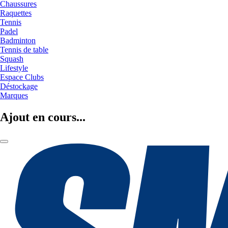
Chaussures
Raquettes
Tennis
Padel
Badminton
Tennis de table
Squash
Lifestyle
Espace Clubs
Déstockage
Marques
Ajout en cours...