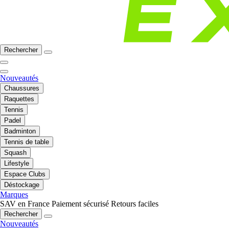
Rechercher
Nouveautés
Chaussures
Raquettes
Tennis
Padel
Badminton
Tennis de table
Squash
Lifestyle
Espace Clubs
Déstockage
Marques
SAV en France
Paiement sécurisé
Retours faciles
Rechercher
Nouveautés