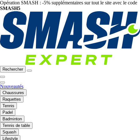
Opération SMASH : -5% supplémentaires sur tout le site avec le code
SMASH5
Rechercher
Nouveautés
Chaussures
Raquettes
Tennis
Padel
Badminton
Tennis de table
Squash
Lifestyle