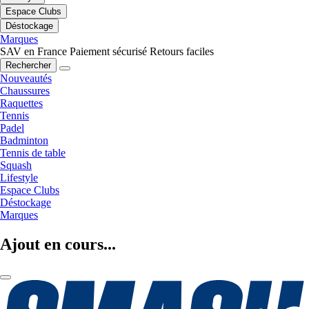
Espace Clubs
Déstockage
Marques
SAV en France
Paiement sécurisé
Retours faciles
Rechercher
Nouveautés
Chaussures
Raquettes
Tennis
Padel
Badminton
Tennis de table
Squash
Lifestyle
Espace Clubs
Déstockage
Marques
Ajout en cours...