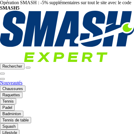
Opération SMASH : -5% supplémentaires sur tout le site avec le code
SMASH5
Rechercher
Nouveautés
Chaussures
Raquettes
Tennis
Padel
Badminton
Tennis de table
Squash
Lifestyle