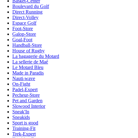
Basket-Center
Boulevard du Golf
Direct Running
Direct-Volley
Espace Golf
Foot-Store
Galop-Store
Goal-Foot
Handball-Store
House of Rugby
La bagagerie du Motard
La sellerie de Maé
Le Motard Bleu
Made in Paradis
Nauti-wave
On-Fight
Padel-Expert
Pecheur-Store
Pet and Garden
Slowood Interior
Sneak'In
Sneakids
Sport is good
Training-Fit
Trek-Expert