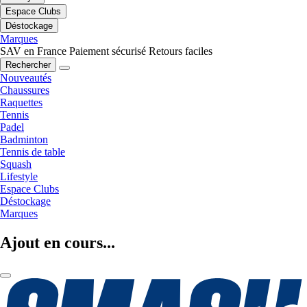
Espace Clubs
Déstockage
Marques
SAV en France
Paiement sécurisé
Retours faciles
Rechercher
Nouveautés
Chaussures
Raquettes
Tennis
Padel
Badminton
Tennis de table
Squash
Lifestyle
Espace Clubs
Déstockage
Marques
Ajout en cours...