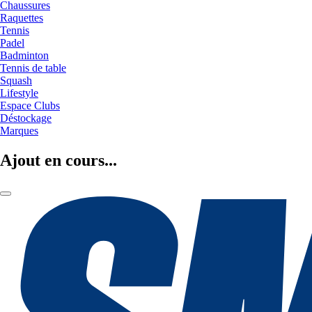
Chaussures
Raquettes
Tennis
Padel
Badminton
Tennis de table
Squash
Lifestyle
Espace Clubs
Déstockage
Marques
Ajout en cours...