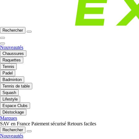
Rechercher
Nouveautés
Chaussures
Raquettes
Tennis
Padel
Badminton
Tennis de table
Squash
Lifestyle
Espace Clubs
Déstockage
Marques
SAV en France
Paiement sécurisé
Retours faciles
Rechercher
Nouveautés