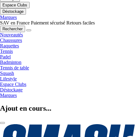
Espace Clubs
Déstockage
Marques
SAV en France
Paiement sécurisé
Retours faciles
Rechercher
Nouveautés
Chaussures
Raquettes
Tennis
Padel
Badminton
Tennis de table
Squash
Lifestyle
Espace Clubs
Déstockage
Marques
Ajout en cours...