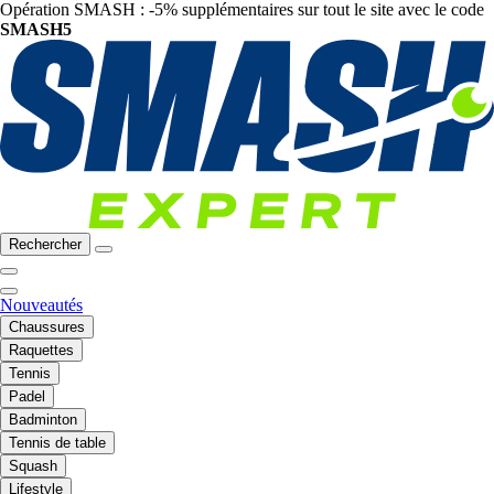
Opération SMASH : -5% supplémentaires sur tout le site avec le code
SMASH5
Rechercher
Nouveautés
Chaussures
Raquettes
Tennis
Padel
Badminton
Tennis de table
Squash
Lifestyle